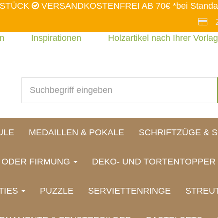
 STÜCK
VERSANDKOSTENFREI AB 70€ *bei Standa
en
Inspirationen
Holzartikel nach Ihrer Vorlag
ULE
MEDAILLEN & POKALE
SCHRIFTZÜGE & 
N ODER FIRMUNG
DEKO- UND TORTENTOPPER
TIES
PUZZLE
SERVIETTENRINGE
STREUT