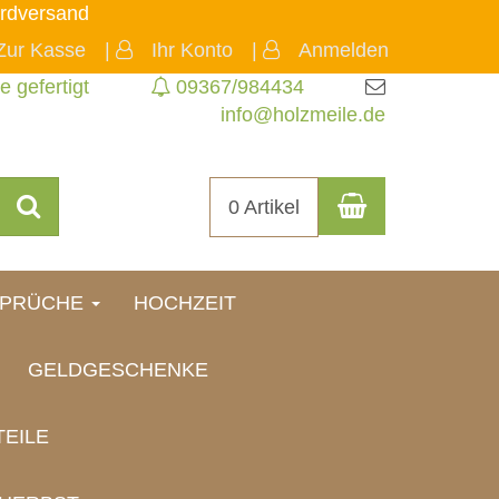
rdversand
Zur Kasse
Ihr Konto
Anmelden
e gefertigt
09367/984434
info@holzmeile.de
Warenkorb
Suchen
0 Artikel
SPRÜCHE
HOCHZEIT
GELDGESCHENKE
EILE