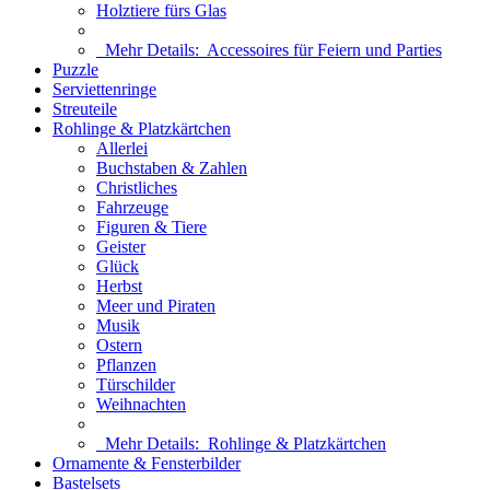
Holztiere fürs Glas
Mehr Details:
Accessoires für Feiern und Parties
Puzzle
Serviettenringe
Streuteile
Rohlinge & Platzkärtchen
Allerlei
Buchstaben & Zahlen
Christliches
Fahrzeuge
Figuren & Tiere
Geister
Glück
Herbst
Meer und Piraten
Musik
Ostern
Pflanzen
Türschilder
Weihnachten
Mehr Details:
Rohlinge & Platzkärtchen
Ornamente & Fensterbilder
Bastelsets